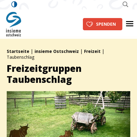
insieme Ostschweiz
Me
SPENDEN
|
|
|
Brotkrümelpfad:
Startseite
insieme Ostschweiz
Freizeit
Taubenschlag
Freizeitgruppen
Taubenschlag