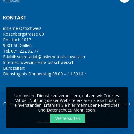
Anmelden
KONTAKT
insieme Ostschweiz
Rosenbergstrasse 80
Postfach 1017
9001 St. Gallen
Tel. 071 222 92 77
E-Mail: sekretariat@insieme-ostschweiz.ch
Internet: www.insieme-ostschweiz.ch
Bürozeiten:
Dienstag bis Donnerstag 08.00 – 11.30 Uhr
Um unsere Dienste zu verbessern, nutzen wir Cookies.
Mit der Nutzung dieser Website erklären Sie sich damit
Copyright © 2026
insieme Ostschweiz
. Alle Rechte vorbehalten.
einverstanden. Erfahren Sie hier mehr über Rechtliches
und Datenschutz.
Umsetzung
Première Place
Mehr lesen
.
Weitersurfen
Impressum
Sitemap